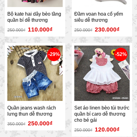
Bộ kate hai dây bèo tầng
Đầm voan hoa cổ yếm
quần bí dễ thương
siêu dễ thương
110.000
₫
230.000
₫
250.000
₫
250.000
₫
-29%
-52%
Quần jeans wash rách
Set áo linen bèo túi trước
lưng thun dễ thương
quần bí caro dễ thương
cho bé gái
250.000
₫
350.000
₫
120.000
₫
250.000
₫