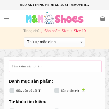
S
ADD ANYTHING HERE OR JUST REMOVE IT...
k
i
p
t
Trang chủ
Sản phẩm Size
Size 10
/
/
o
c
o
n
t
e
n
t
Danh mục sản phẩm:
Giày dép bé gái
(1)
Sản phẩm
(4)
Từ khóa tìm kiếm: